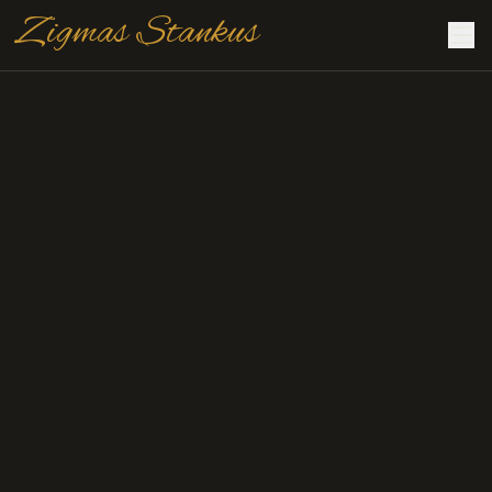
Zigmas Stankus